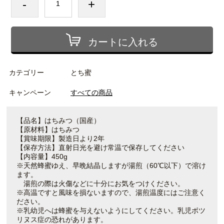
-
+
カートに入れる
カテゴリー
とち蜜
キャンペーン
すべての商品
【品名】はちみつ（国産）
【原材料】はちみつ
【賞味期限】製造日より2年
【保存方法】直射日光を避け常温で保存してください
【内容量】450g
※天然蜂蜜ゆえ、早晩結晶しますが湯煎（60℃以下）で溶け
ます。
湯煎の際は火傷などに十分にお気をつけください。
※高温ですと風味を損ないますので、湯煎温度にはご注意く
ださい。
※乳幼児へは蜂蜜を与えないようにしてください。乳児ボツ
リヌス症の恐れがあります。