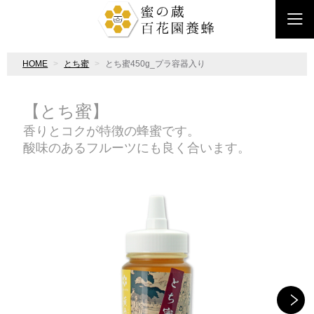
HOME
とち蜜
とち蜜450g_プラ容器入り
【とち蜜】
香りとコクが特徴の蜂蜜です。
酸味のあるフルーツにも良く合います。