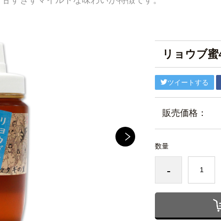
て甘すぎずマイルドな味わいが特徴です。
リョウブ蜜4
ツイートする
販売価格：
数量
-